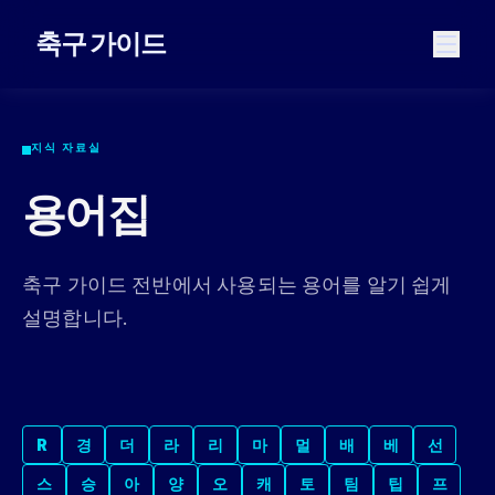
축구 가이드
지식 자료실
용어집
축구 가이드 전반에서 사용되는 용어를 알기 쉽게
설명합니다.
R
경
더
라
리
마
멀
배
베
선
스
승
아
양
오
캐
토
팀
팁
프